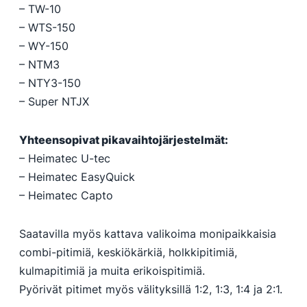
– TW-10
– WTS-150
– WY-150
– NTM3
– NTY3-150
– Super NTJX
Yhteensopivat pikavaihtojärjestelmät:
– Heimatec U-tec
– Heimatec EasyQuick
– Heimatec Capto
Saatavilla myös kattava valikoima monipaikkaisia
combi-pitimiä, keskiökärkiä, holkkipitimiä,
kulmapitimiä ja muita erikoispitimiä.
Pyörivät pitimet myös välityksillä 1:2, 1:3, 1:4 ja 2:1.