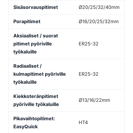
Sisäsorvauspitimet
Ø20/25/32/40mm
Porapitimet
Ø16/20/25/32mm
Aksiaaliset / suorat
pitimet pyöriville
ER25-32
työkaluille
Radiaaliset /
kulmapitimet pyöriville
ER25-32
työkaluille
Kiekkoteränpitimet
Ø13/16/22mm
pyöriville työkaluille
Pikavaihtopitimet:
HT4
EasyQuick