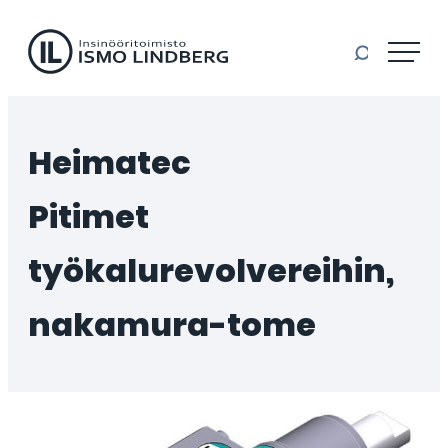
Il-machinery
Siirry
suoraan
sisältöön
Insinööritoimisto
Ismo
Lindberg
Heimatec
Oy
pitimet
työkalurevolvereihin,
nakamura-tome