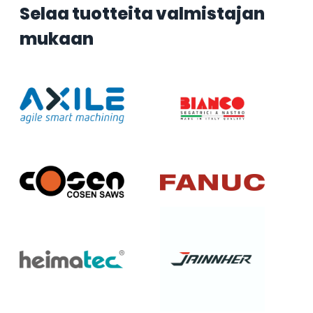
Selaa tuotteita valmistajan
mukaan
Axile
Bianco
Cosen
Fanuc
Heimatec
Jainnher