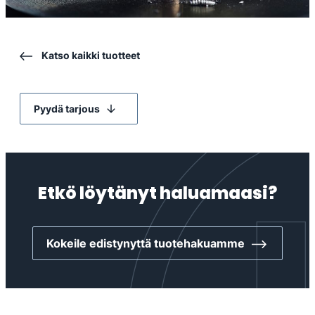
Katso kaikki tuotteet
Pyydä tarjous
Etkö löytänyt haluamaasi?
Kokeile edistynyttä tuotehakuamme