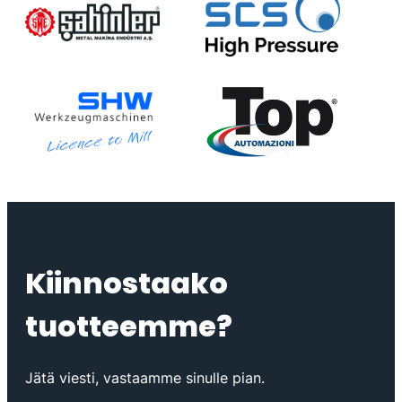
Sahinler
SCS-
High
Pressure
SHW
Top
Automazioni
Kiinnostaako
tuotteemme?
Jätä viesti, vastaamme sinulle pian.