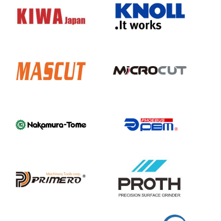
KIWA
Knoll
Mascut
Microcut
Nakamura-
Phoebus
Tome
PBM
Primero
Proth