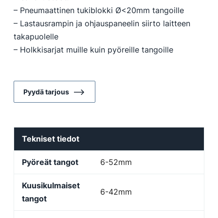
– Pneumaattinen tukiblokki Ø<20mm tangoille
– Lastausrampin ja ohjauspaneelin siirto laitteen
takapuolelle
– Holkkisarjat muille kuin pyöreille tangoille
Pyydä tarjous
Tekniset tiedot
Pyöreät tangot
6-52mm
Kuusikulmaiset
6-42mm
tangot