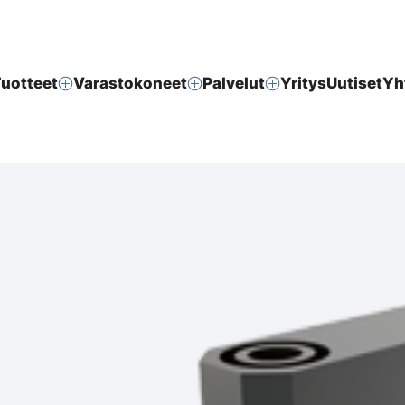
uotteet
Varastokoneet
Palvelut
Yritys
Uutiset
Yh