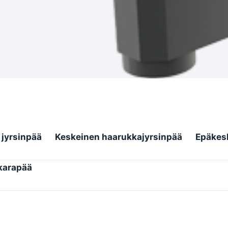
 jyrsinpää
Keskeinen haarukkajyrsinpää
Epäkes
karapää