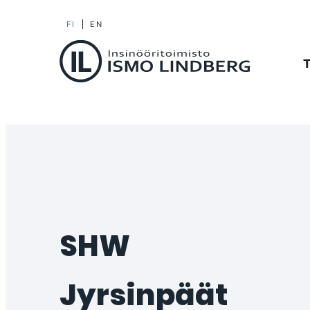
Siirry
FI
EN
Il-machinery
suoraan
T
sisältöön
Insinööritoimisto
Ismo
Lindberg
Oy
SHW
jyrsinpäät