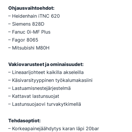
Ohjausvaihtoehdot:
– Heidenhain iTNC 620
– Siemens 828D
– Fanuc 0i-MF Plus
– Fagor 8065
– Mitsubishi M80H
Vakiovarusteet ja ominaisuudet:
– Lineaarijohteet kaikilla akseleilla
– Käsivarsityyppinen työkalumakasiini
– Lastuamisnestejärjestelmä
– Kattavat lastunsuojat
– Lastunsuojaovi turvakytkimellä
Tehdasoptiot:
– Korkeapainejäähdytys karan läpi 20bar