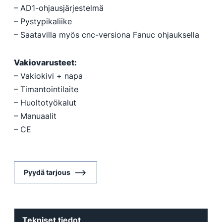
– AD1-ohjausjärjestelmä
– Pystypikaliike
– Saatavilla myös cnc-versiona Fanuc ohjauksella
Vakiovarusteet:
– Vakiokivi + napa
– Timantointilaite
– Huoltotyökalut
– Manuaalit
– CE
Pyydä tarjous
Tekniset tiedot