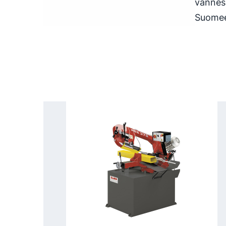
vannesa
Suomee