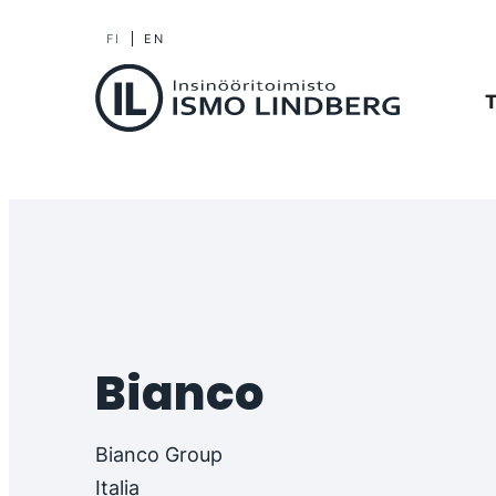
Siirry
FI
EN
Il-machinery
suoraan
T
sisältöön
Insinööritoimisto
Ismo
Lindberg
Oy
Bianco
Bianco Group
Italia