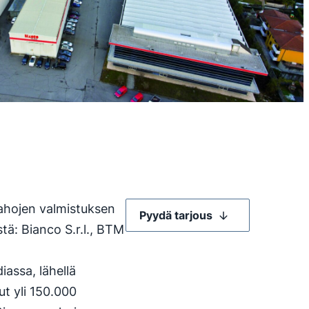
sahojen valmistuksen
Pyydä tarjous
tä: Bianco S.r.l., BTM
iassa, lähellä
t yli 150.000