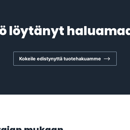
ö löytänyt haluama
Kokeile edistynyttä tuotehakuamme
stajan mukaan