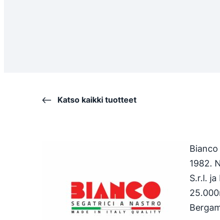
Katso kaikki tuotteet
Bianco 
1982. N
S.r.l. j
25.000m
Bergamo