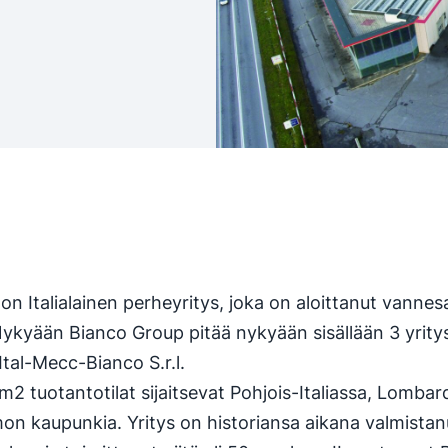
on Italialainen perheyritys, joka on aloittanut vanne
ykyään Bianco Group pitää nykyään sisällään 3 yritys
a Ital-Mecc-Bianco S.r.l.
2 tuotantotilat sijaitsevat Pohjois-Italiassa, Lombard
n kaupunkia. Yritys on historiansa aikana valmistanu