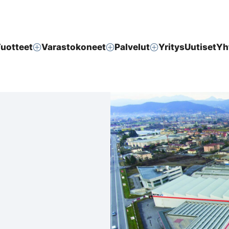
uotteet
Varastokoneet
Palvelut
Yritys
Uutiset
Yh