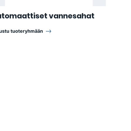
utomaattiset vannesahat
ustu tuoteryhmään