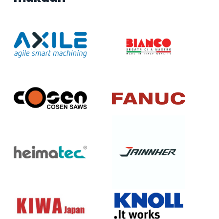
Axile
Bianco
Cosen
Fanuc
Heimatec
Jainnher
KIWA
Knoll