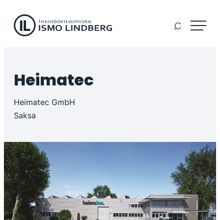
Il-machinery
Siirry
suoraan
sisältöön
Insinööritoimisto
Ismo
Lindberg
Heimatec
Oy
Heimatec GmbH
Saksa