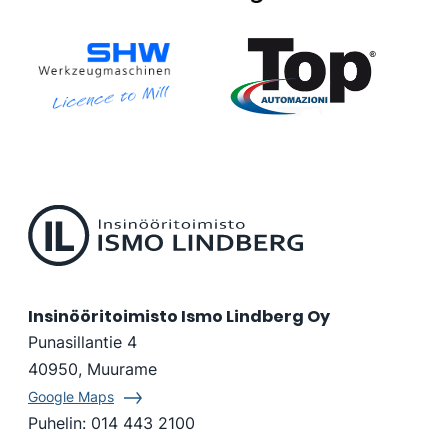
High
Pressure
SHW
Top
Automazioni
Insinööritoimisto Ismo Lindberg Oy
Punasillantie 4
40950, Muurame
Google Maps
Puhelin:
014 443 2100