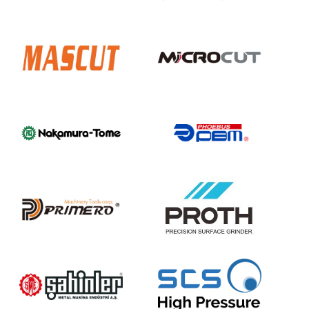
Mascut
Microcut
Nakamura-
Phoebus
Tome
PBM
Primero
Proth
Sahinler
SCS-