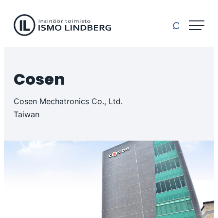
Il-machinery
Siirry
suoraan
sisältöön
Insinööritoimisto
Ismo
Lindberg
Cosen
Oy
Cosen Mechatronics Co., Ltd.
Taiwan