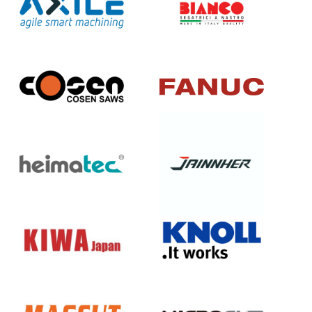
Axile
Bianco
Cosen
Fanuc
Heimatec
Jainnher
KIWA
Knoll