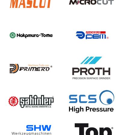
Mascut
Microcut
Nakamura-
Phoebus
Tome
PBM
Primero
Proth
Sahinler
SCS-
High
Pressure