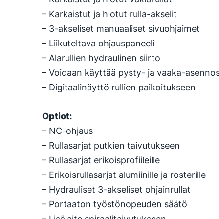
– Karkaistut ja hiotut rulla-akselit
– 3-akseliset manuaaliset sivuohjaimet
– Liikuteltava ohjauspaneeli
– Alarullien hydraulinen siirto
– Voidaan käyttää pysty- ja vaaka-asenno
– Digitaalinäyttö rullien paikoitukseen
Optiot:
– NC-ohjaus
– Rullasarjat putkien taivutukseen
– Rullasarjat erikoisprofiileille
– Erikoisrullasarjat alumiinille ja rosterille
– Hydrauliset 3-akseliset ohjainrullat
– Portaaton työstönopeuden säätö
– Lisälaite spiraalitaivutukseen