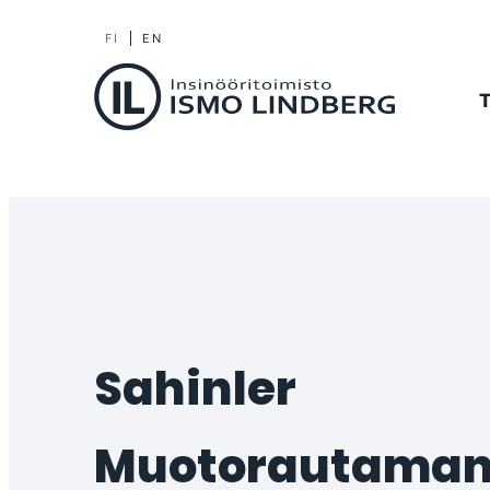
Siirry
FI
EN
Il-machinery
suoraan
T
sisältöön
Insinööritoimisto
Ismo
Lindberg
Oy
Sahinler
muotorautaman