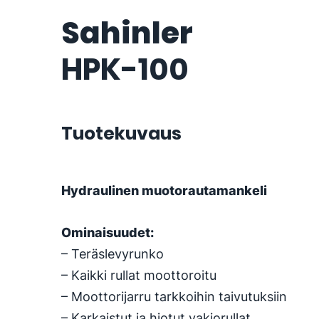
Sahinler
HPK-100
Tuotekuvaus
Hydraulinen muotorautamankeli
Ominaisuudet:
– Teräslevyrunko
– Kaikki rullat moottoroitu
– Moottorijarru tarkkoihin taivutuksiin
– Karkaistut ja hiotut vakiorullat