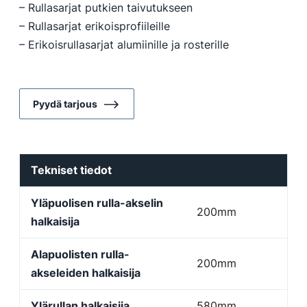
– Rullasarjat putkien taivutukseen
– Rullasarjat erikoisprofiileille
– Erikoisrullasarjat alumiinille ja rosterille
Pyydä tarjous
Tekniset tiedot
Yläpuolisen rulla-akselin
200mm
halkaisija
Alapuolisten rulla-
200mm
akseleiden halkaisija
Ylärullan halkaisija
580mm