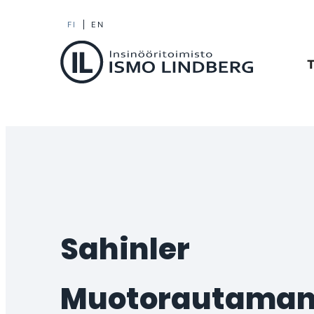
Siirry
FI
EN
Il-machinery
suoraan
T
sisältöön
Insinööritoimisto
Ismo
Lindberg
Oy
Sahinler
muotorautaman