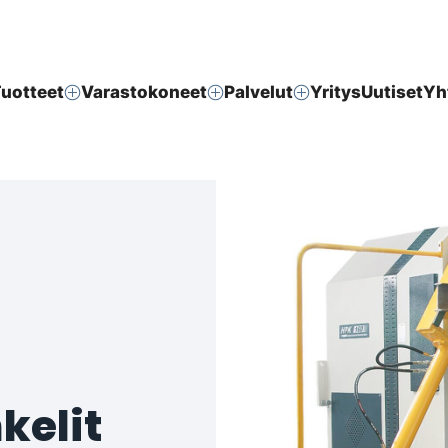
uotteet
Varastokoneet
Palvelut
Yritys
Uutiset
Yh
kelit