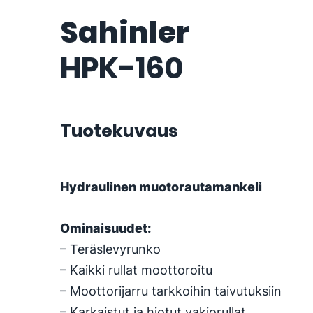
Sahinler
HPK-160
Tuotekuvaus
Hydraulinen muotorautamankeli
Ominaisuudet:
– Teräslevyrunko
– Kaikki rullat moottoroitu
– Moottorijarru tarkkoihin taivutuksiin
– Karkaistut ja hiotut vakiorullat