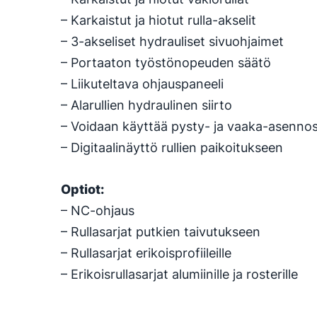
– Karkaistut ja hiotut rulla-akselit
– 3-akseliset hydrauliset sivuohjaimet
– Portaaton työstönopeuden säätö
– Liikuteltava ohjauspaneeli
– Alarullien hydraulinen siirto
– Voidaan käyttää pysty- ja vaaka-asenno
– Digitaalinäyttö rullien paikoitukseen
Optiot:
– NC-ohjaus
– Rullasarjat putkien taivutukseen
– Rullasarjat erikoisprofiileille
– Erikoisrullasarjat alumiinille ja rosterille